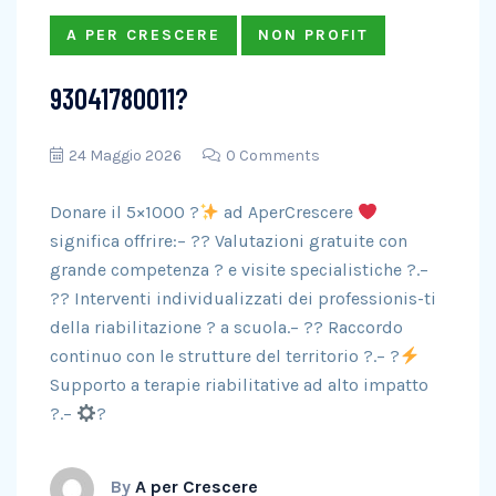
A PER CRESCERE
NON PROFIT
93041780011?
24 Maggio 2026
0 Comments
Donare il 5×1000 ?
ad AperCrescere
significa offrire:– ?? Valutazioni gratuite con
grande competenza ? e visite specialistiche ?.–
?? Interventi individualizzati dei professionis-ti
della riabilitazione ? a scuola.– ?? Raccordo
continuo con le strutture del territorio ?
.– ?
Supporto a terapie riabilitative ad alto impatto
?.–
?
By
A per Crescere