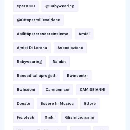
5per1000
@babywearing
@ottopermillevaldese
Abilitàpercrescereinsieme
Amici
Amici Di Lorena
Associazione
Babywearing
Baiobit
Bancaditaliaprogetti
Bwincontri
Bwlezioni
Camiannisei
CAMISEIANNI
Donate
Essere In Musica
Ettore
Fisiotech
Gioki
Gliamicidicami