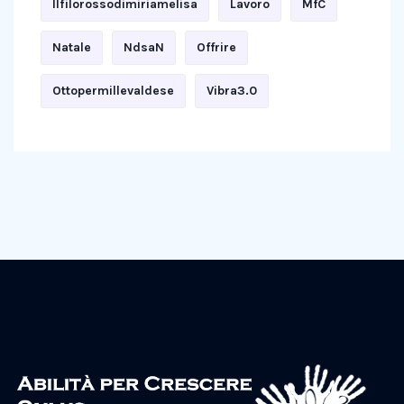
Ilfilorossodimiriamelisa
Lavoro
MfC
Natale
NdsaN
Offrire
Ottopermillevaldese
Vibra3.0