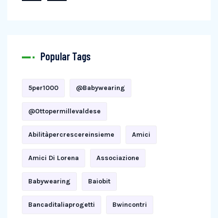
Popular Tags
5per1000
@babywearing
@ottopermillevaldese
Abilitàpercrescereinsieme
Amici
Amici Di Lorena
Associazione
Babywearing
Baiobit
Bancaditaliaprogetti
Bwincontri