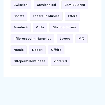
Bwlezioni
Camiannisei
CAMISEIANNI
Donate
Essere In Musica
Ettore
Fisiotech
Gioki
Gliamicidicami
Ilfilorossodimiriamelisa
Lavoro
MfC
Natale
NdsaN
Offrire
Ottopermillevaldese
Vibra3.0