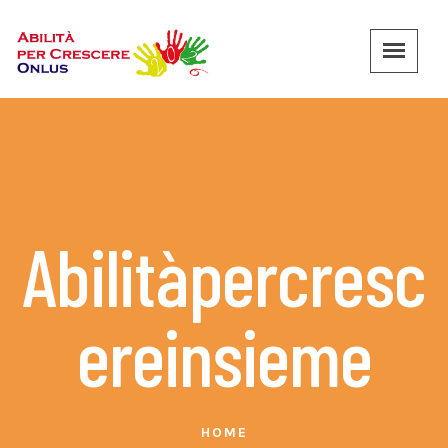
Abilitàpercresc
Ereinsieme
HOME