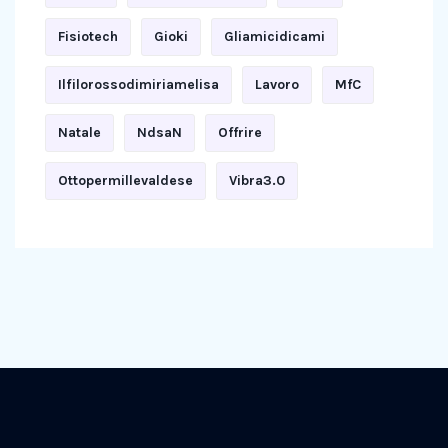
Fisiotech
Gioki
Gliamicidicami
Ilfilorossodimiriamelisa
Lavoro
MfC
Natale
NdsaN
Offrire
Ottopermillevaldese
Vibra3.0