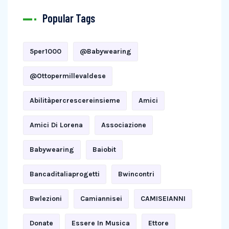
Popular Tags
5per1000
@babywearing
@ottopermillevaldese
Abilitàpercrescereinsieme
Amici
Amici Di Lorena
Associazione
Babywearing
Baiobit
Bancaditaliaprogetti
Bwincontri
Bwlezioni
Camiannisei
CAMISEIANNI
Donate
Essere In Musica
Ettore