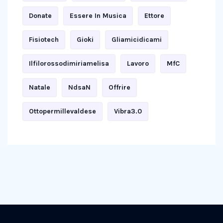
Donate
Essere In Musica
Ettore
Fisiotech
Gioki
Gliamicidicami
Ilfilorossodimiriamelisa
Lavoro
MfC
Natale
NdsaN
Offrire
Ottopermillevaldese
Vibra3.0