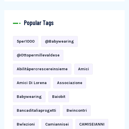
Popular Tags
5per1000
@babywearing
@ottopermillevaldese
Abilitàpercrescereinsieme
Amici
Amici Di Lorena
Associazione
Babywearing
Baiobit
Bancaditaliaprogetti
Bwincontri
Bwlezioni
Camiannisei
CAMISEIANNI