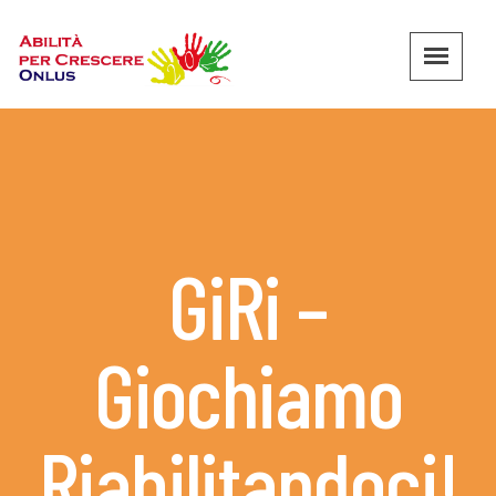
GiRi –
Giochiamo
Riabilitandoci!