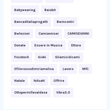
Babywearing
Baiobit
Bancaditaliaprogetti
Bwincontri
Bwlezioni
Camiannisei
CAMISEIANNI
Donate
Essere In Musica
Ettore
Fisiotech
Gioki
Gliamicidicami
Ilfilorossodimiriamelisa
Lavoro
MfC
Natale
NdsaN
Offrire
Ottopermillevaldese
Vibra3.0