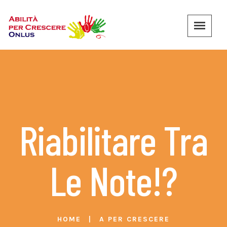
Riabilitare Tra
Le Note!?
HOME
A PER CRESCERE