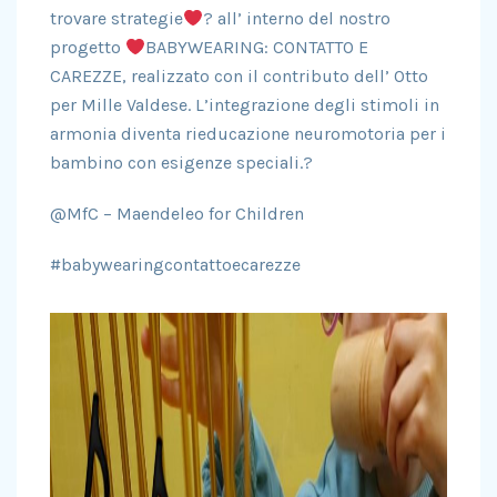
trovare strategie
? all’ interno del nostro
progetto
BABYWEARING: CONTATTO E
CAREZZE, realizzato con il contributo dell’ Otto
per Mille Valdese. L’integrazione degli stimoli in
armonia diventa rieducazione neuromotoria per i
bambino con esigenze speciali.?
@MfC – Maendeleo for Children
#babywearingcontattoecarezze