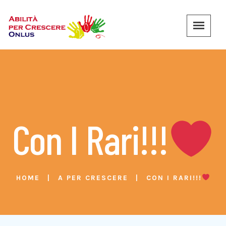
Con I Rari!!!
HOME
A PER CRESCERE
CON I RARI!!!