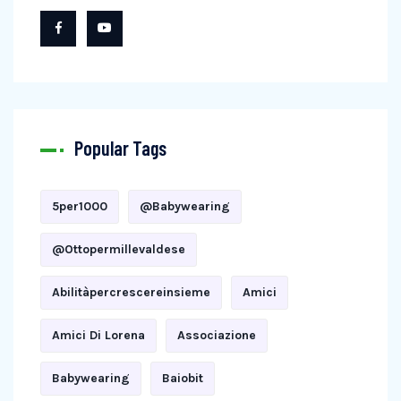
Popular Tags
5per1000
@babywearing
@ottopermillevaldese
Abilitàpercrescereinsieme
Amici
Amici Di Lorena
Associazione
Babywearing
Baiobit