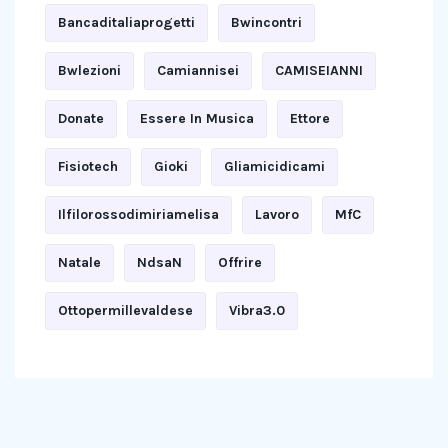
Bancaditaliaprogetti
Bwincontri
Bwlezioni
Camiannisei
CAMISEIANNI
Donate
Essere In Musica
Ettore
Fisiotech
Gioki
Gliamicidicami
Ilfilorossodimiriamelisa
Lavoro
MfC
Natale
NdsaN
Offrire
Ottopermillevaldese
Vibra3.0