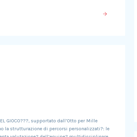
DEL GIOCO???, supportato dall’Otto per Mille
o la strutturazione di percorsi personalizzati?: le
enta valutazione? dell’equipe? multidisciplinare,