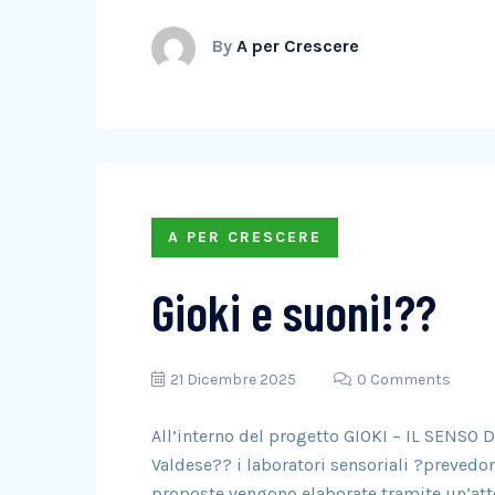
By
A per Crescere
A PER CRESCERE
Gioki e suoni!??
21 Dicembre 2025
0 Comments
All’interno del progetto GIOKI – IL SENSO 
Valdese?? i laboratori sensoriali ?prevedon
proposte vengono elaborate tramite un’att