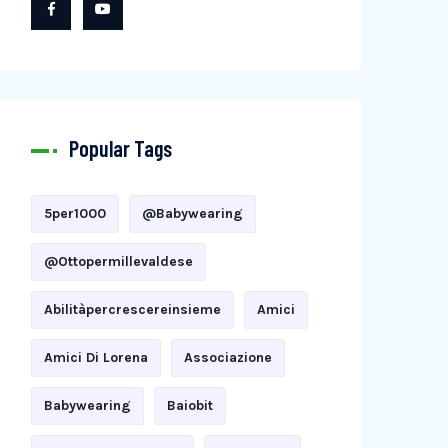
Popular Tags
5per1000
@babywearing
@ottopermillevaldese
Abilitàpercrescereinsieme
Amici
Amici Di Lorena
Associazione
Babywearing
Baiobit