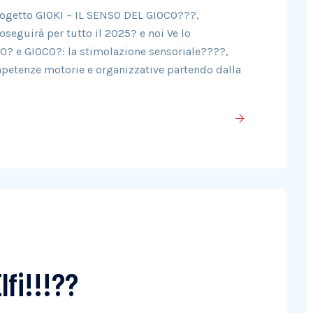
rogetto GIOKI – IL SENSO DEL GIOCO???,
seguirà per tutto il 2025? e noi Ve lo
O? e GIOCO?: la stimolazione sensoriale????,
mpetenze motorie e organizzative partendo dalla
lfi!!!??