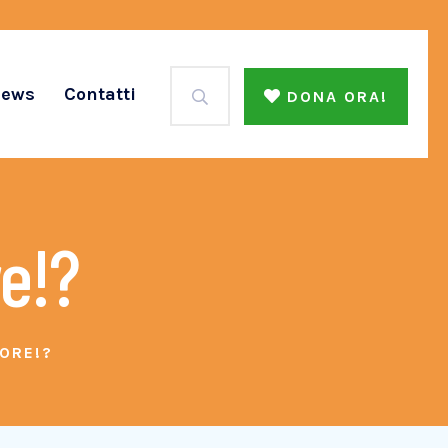
ews
Contatti
DONA ORA!
re!?
ORE!?