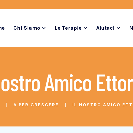
me
Chi Siamo
Le Terapie
Aiutaci
N
Nostro Amico Etto
A PER CRESCERE
IL NOSTRO AMICO ETT