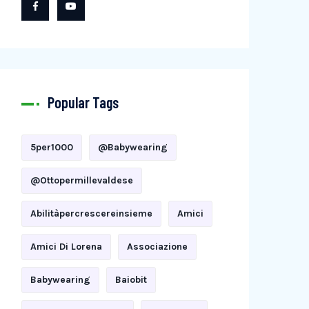
Popular Tags
5per1000
@babywearing
@ottopermillevaldese
Abilitàpercrescereinsieme
Amici
Amici Di Lorena
Associazione
Babywearing
Baiobit