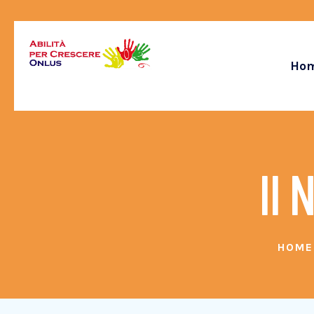
Ho
Il 
HOME