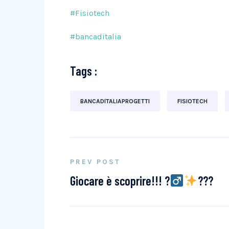
#Fisiotech
#bancaditalia
Tags :
BANCADITALIAPROGETTI
FISIOTECH
PREV POST
Giocare è scoprire!!! ?
???