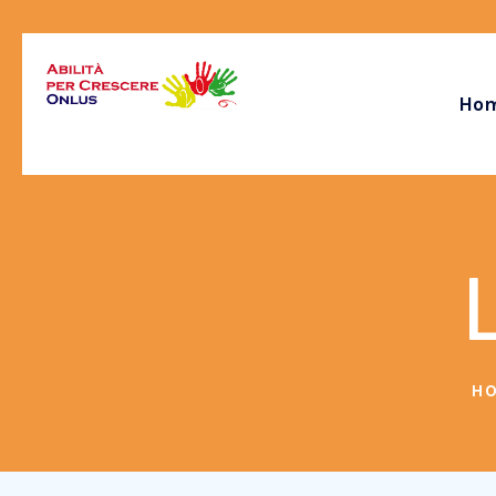
Ho
L
H