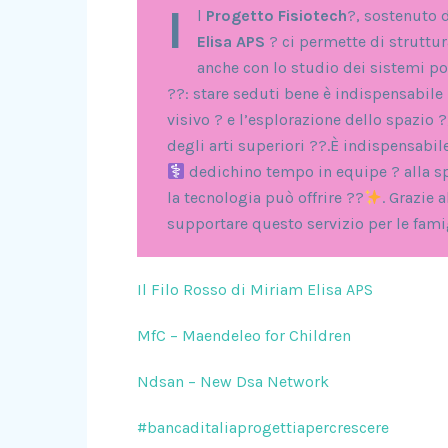
I
l
Progetto Fisiotech
?, sostenuto 
Elisa APS
? ci permette di struttura
anche con lo studio dei sistemi p
??: stare seduti bene è indispensabile 
visivo ? e l’esplorazione dello spazio 
degli arti superiori ??.È indispensabile 
dedichino tempo in equipe ? alla sp
la tecnologia può offrire ??
. Grazie 
supportare questo servizio per le fami
Il Filo Rosso di Miriam Elisa APS
MfC – Maendeleo for Children
Ndsan – New Dsa Network
#bancaditaliaprogettiapercrescere