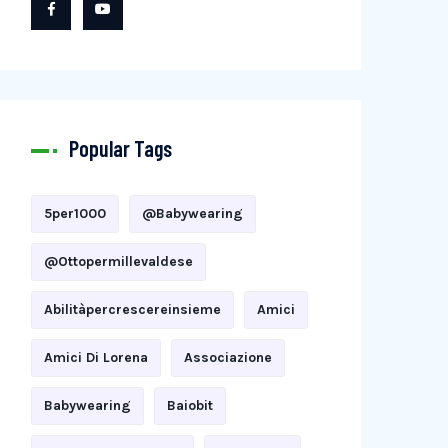
Popular Tags
5per1000
@babywearing
@ottopermillevaldese
Abilitàpercrescereinsieme
Amici
Amici Di Lorena
Associazione
Babywearing
Baiobit