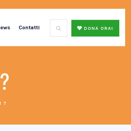
ews
Contatti
DONA ORA!
 ?
! ?