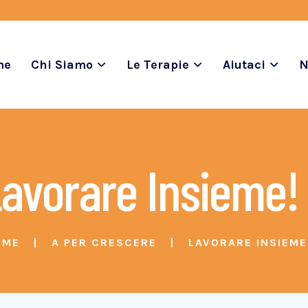
me
Chi Siamo
Le Terapie
Aiutaci
N
avorare Insieme!
OME
A PER CRESCERE
LAVORARE INSIEME