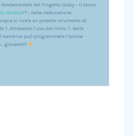
tà fondamentale del Progetto Gioky – Il senso
le Valdese
?? : nella rieducazione
erapia si rivela un potente strumento di
e ?. Attraverso l’uso del ritmo ?, delle
, il bambino può programmare l’azione
… giocare!!!?