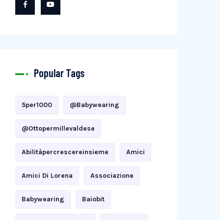
Popular Tags
5per1000
@babywearing
@ottopermillevaldese
Abilitàpercrescereinsieme
Amici
Amici Di Lorena
Associazione
Babywearing
Baiobit