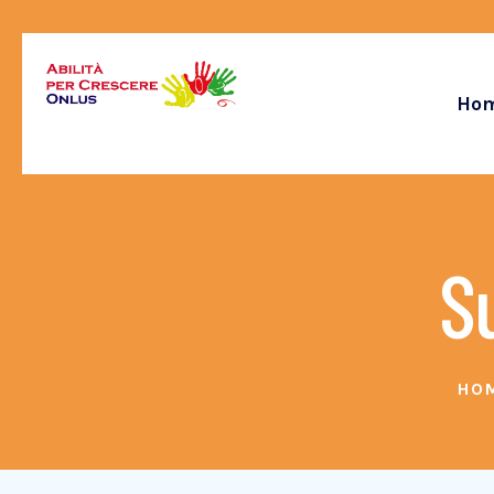
Ho
S
HO