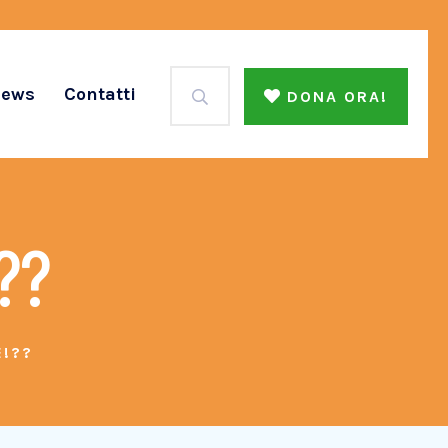
ews
Contatti
DONA ORA!
??
E!??