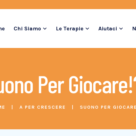
me
Chi Siamo
Le Terapie
Aiutaci
N
uono Per Giocare!
ME
A PER CRESCERE
SUONO PER GIOCAR