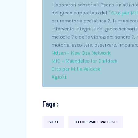
I laboratori sensoriali ?sono un’attivi
del gioco supportato dall’
Otto per Mil
neuromotoria pediatrica ​?, la musicot
intervento integrata nel gioco sensorial
melodie ? e delle vibrazioni sonore ?
motoria, ascoltare, osservare, imparare
Ndsan – New Dsa Network
MfC – Maendeleo for Children
Otto per Mille Valdese
#gioki
Tags :
GIOKI
OTTOPERMILLEVALDESE