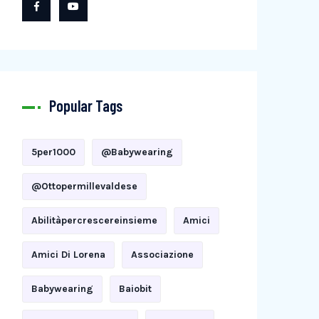
Popular Tags
5per1000
@babywearing
@ottopermillevaldese
Abilitàpercrescereinsieme
Amici
Amici Di Lorena
Associazione
Babywearing
Baiobit