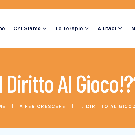
me
Chi Siamo
Le Terapie
Aiutaci
N
l Diritto Al Gioco!
ME
A PER CRESCERE
IL DIRITTO AL GIOC