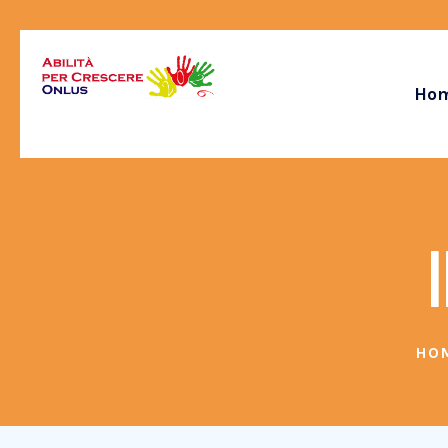
Ho
I
HO