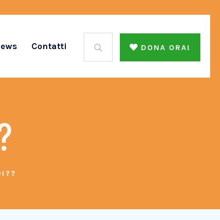
ews
Contatti
DONA ORA!
??
O!??