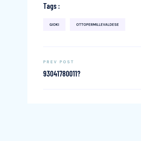
Tags :
GIOKI
OTTOPERMILLEVALDESE
PREV POST
93041780011?