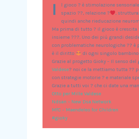
I
l gioco ? è stimolazione sensoriale
spazio ??, relazione ?
, struttura
quindi anche rieducazione neuromo
Ma prima di tutto ? il gioco è crescit
insieme ?‍?‍?. Uno dei più grandi deside
con problematiche neurologiche ?? è pr
è il diritto
di ogni singolo bambino
Grazie al progetto Gioky – Il senso del
Valdese
? noi ce la mettiamo tutta ?? pe
con strategie motorie ? e materiale spe
Grazie a tutti voi ? che ci date una ma
Otto per Mille Valdese
Ndsan – New Dsa Network
MfC – Maendeleo for Children
#gioky