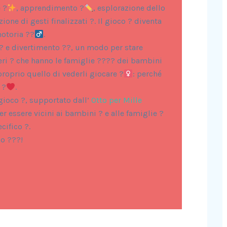
 ?
, apprendimento ?
, esplorazione dello
zione di gesti finalizzati ?. Il gioco ? diventa
toria ??‍
.
a ? e divertimento ??, un modo per stare
ri ? che hanno le famiglie ?‍?‍?‍? dei bambini
oprio quello di vederli giocare ?‍
: perché
 ?
.
 gioco ?, supportato dall’
Otto per Mille
r essere vicini ai bambini ? e alle famiglie ?
cifico ?.
no ???!