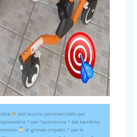
scelta
dell’ausilio personalizzato per
ispensabile ? per l’autonomia ? del bambino
 momento
di grande impatto ? per le