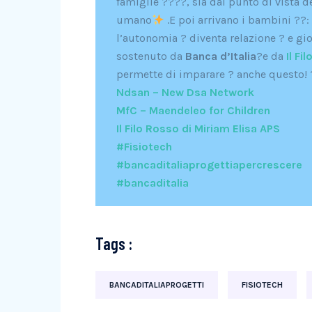
famiglie ?‍?‍?‍?, sia dal punto di vista
umano
.E poi arrivano i bambini ??
l’autonomia ? diventa relazione ? e gi
sostenuto da
Banca d’Italia
?e da
Il Fi
permette di imparare ? anche questo! 
Ndsan – New Dsa Network
MfC – Maendeleo for Children
Il Filo Rosso di Miriam Elisa APS
#Fisiotech
#bancaditaliaprogettiapercrescere
#bancaditalia
Tags :
BANCADITALIAPROGETTI
FISIOTECH