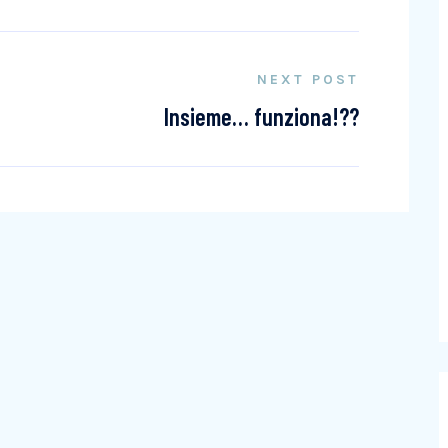
NEXT POST
Insieme… funziona!??