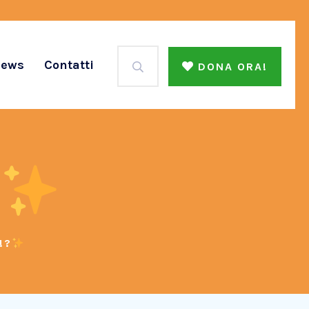
ews
Contatti
DONA ORA!
!?