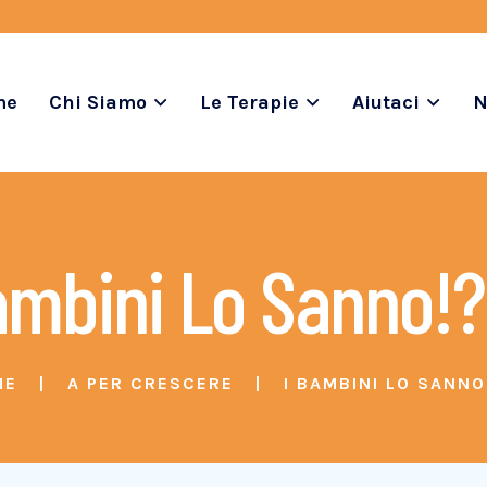
me
Chi Siamo
Le Terapie
Aiutaci
N
ambini Lo Sanno!?
ME
A PER CRESCERE
I BAMBINI LO SANNO