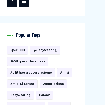
Popular Tags
5per1000
@babywearing
@ottopermillevaldese
Abilitàpercrescereinsieme
Amici
Amici Di Lorena
Associazione
Babywearing
Baiobit