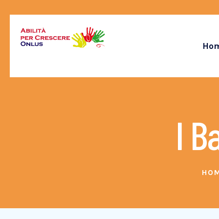
Ho
I B
HO