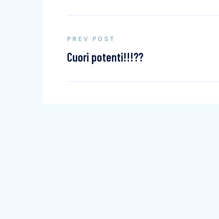
PREV POST
Cuori potenti!!!??️