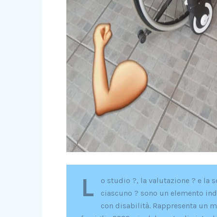
L
o studio ?, la valutazione ? e la 
ciascuno ? sono un elemento ind
con disabilità. Rappresenta un