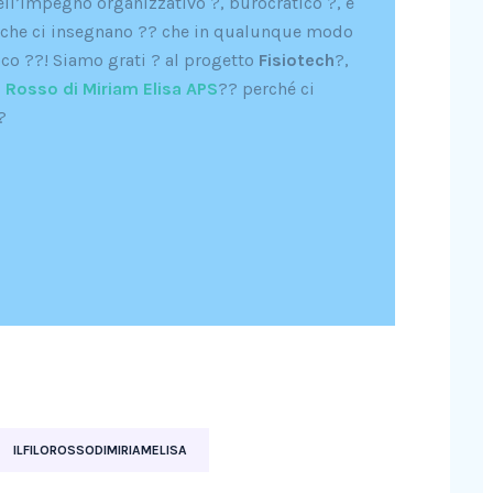
 dell’impegno organizzativo ?, burocratico ?, e
: che ci insegnano ?‍? che in qualunque modo
oco ??! Siamo grati ? al progetto
Fisiotech
?,
lo Rosso di Miriam Elisa APS
?? perché ci
?
ILFILOROSSODIMIRIAMELISA